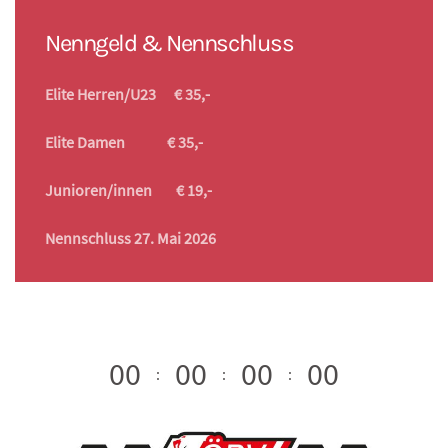
PRESSE Bilder
FOTOS 2026
Nenngeld & Nennschluss
Elite Herren/U23 € 35,-
Elite Damen € 35,-
Junioren/innen € 19,-
Nennschluss 27. Mai 2026
0
0
0
0
0
0
0
0
:
:
: