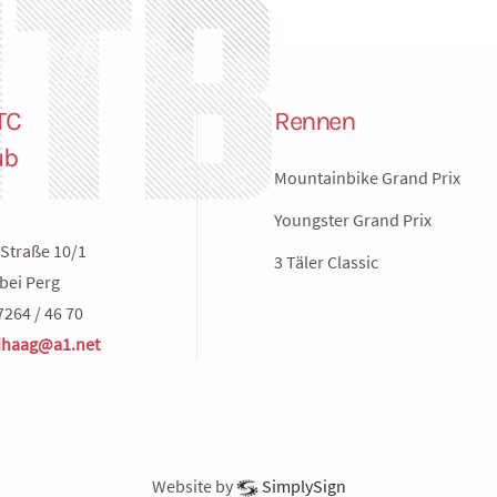
TC
Rennen
ub
Mountainbike Grand Prix
Youngster Grand Prix
Straße 10/1
3 Täler Classic
bei Perg
7264 / 46 70
haag@a1.net
Website by
SimplySign