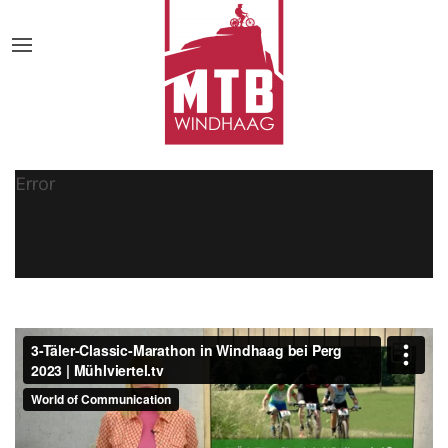
Error