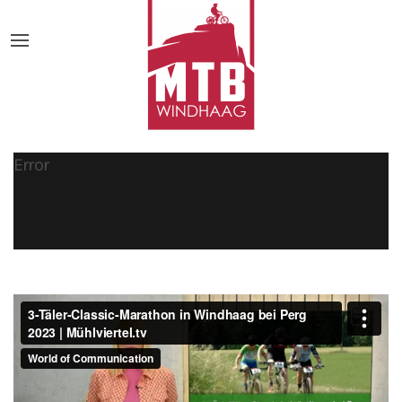
Error