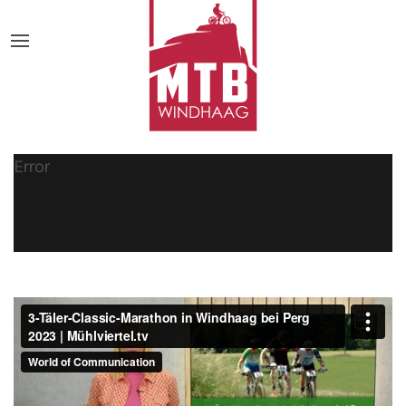
Error