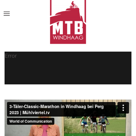
Error