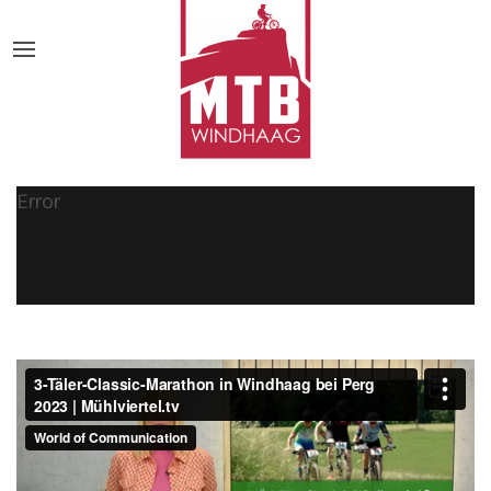
Error