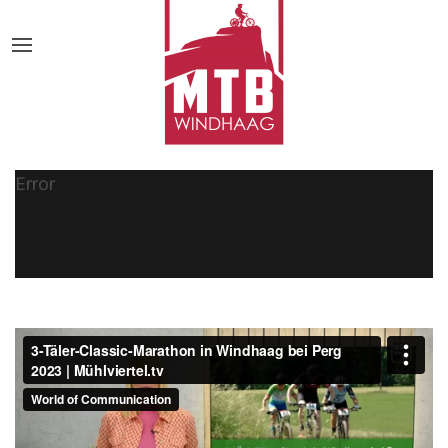
Error