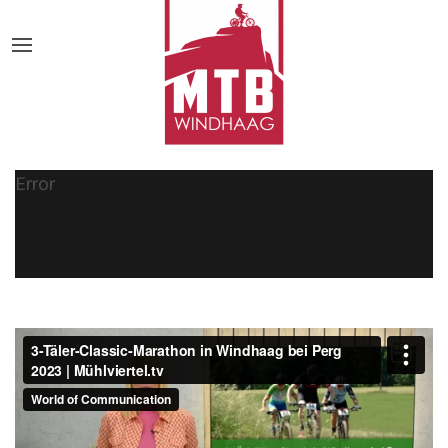
Error