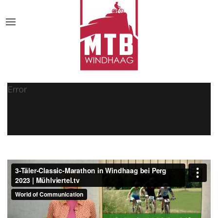
Error