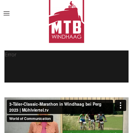
Error