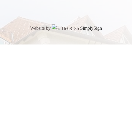
Website by
SimplySign