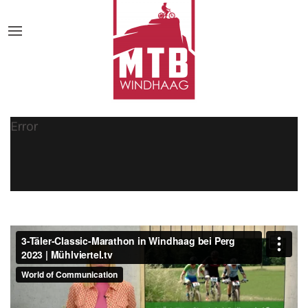
Error