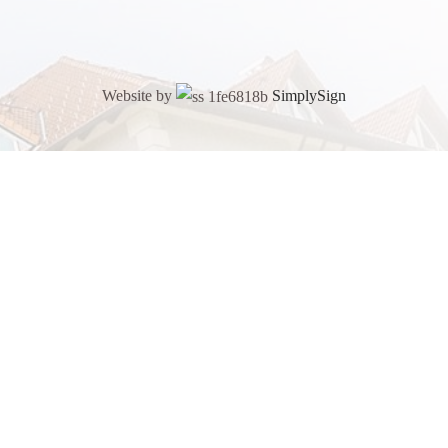
Website by
SimplySign