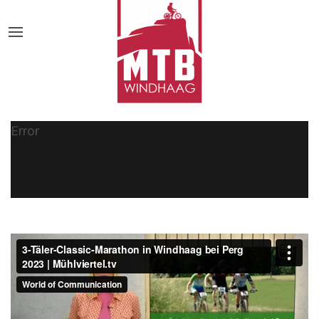
Error