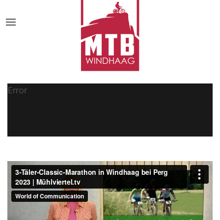
Error