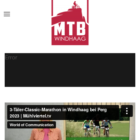
Error