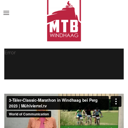
Error