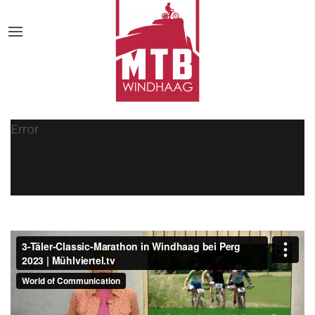
Error