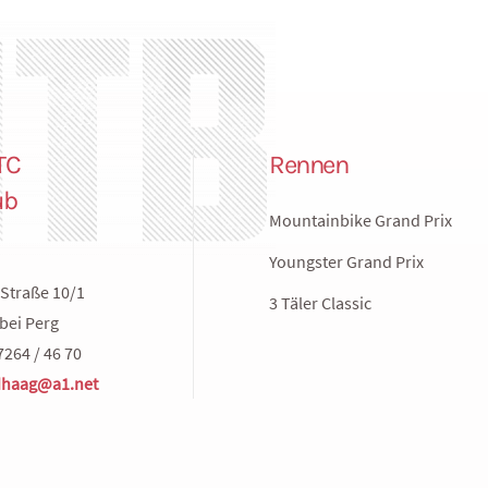
TC
Rennen
ub
Mountainbike Grand Prix
Youngster Grand Prix
Straße 10/1
3 Täler Classic
bei Perg
7264 / 46 70
haag@a1.net