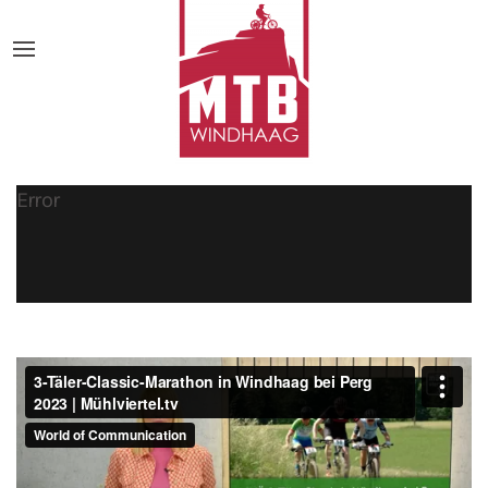
Error