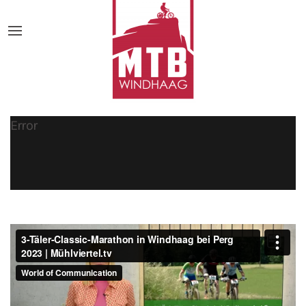
Error