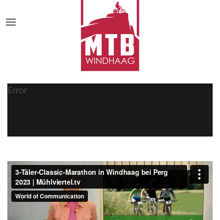
Error