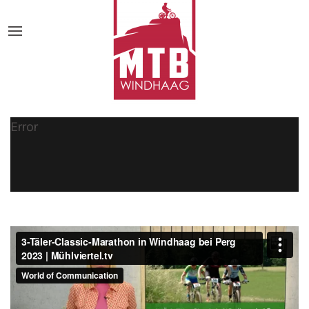
Error