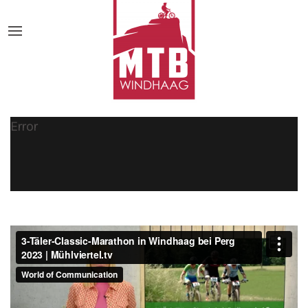
Error