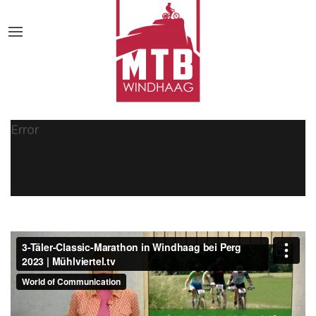
Error