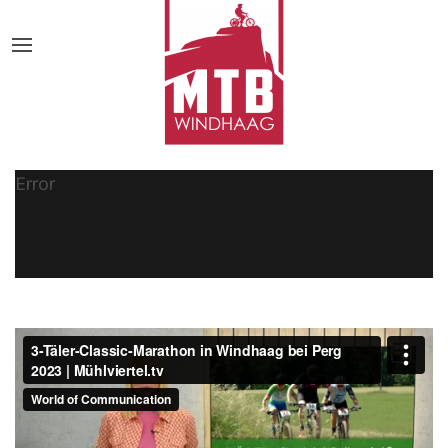
Error