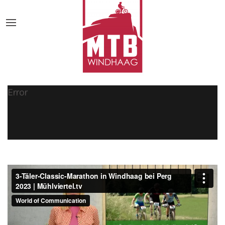
Error